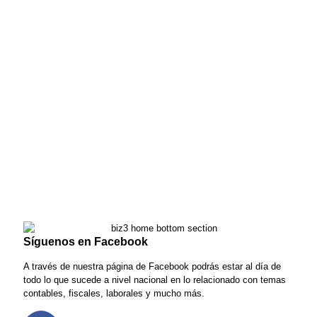
Jefer SL
Trato agradable y con una gran
profesionalidad por parte de todo el
personal, con una rápida y eficaz
resolución de los problemas
derivados de los fiscales y
contables. Merece la pena confiar
en ellos.
Antonio López
Artesanos Premium SL
Síguenos en Facebook
A través de nuestra página de Facebook podrás estar al día de
todo lo que sucede a nivel nacional en lo relacionado con temas
contables, fiscales, laborales y mucho más.