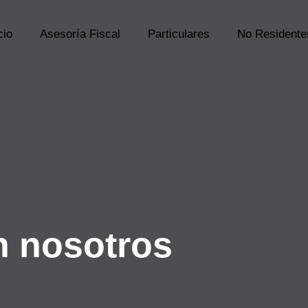
cio
Asesoría Fiscal
Particulares
No Residente
n nosotros